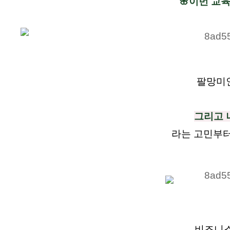
🌸이번 교
팔망미인
그리고 
라는 고민부터
비즈니스