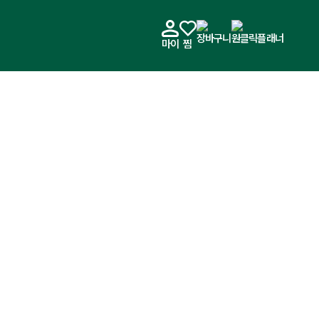
장바구니
원클릭플래너
마이
찜