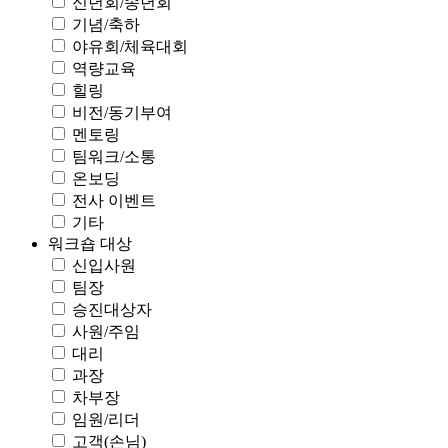
신년회/송년회
기념/축하
야유회/체육대회
역량교육
힐링
비전/동기부여
멘토링
팀워크/소통
온보딩
전사 이벤트
기타
워크숍 대상
신입사원
팀장
승진대상자
사원/주임
대리
과장
차부장
임원/리더
고객(손님)