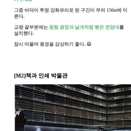
그중 바닥이
투명 강화유리로 된 구간이 무려 156m에 이
른다.
교량 끝부분에는
원형 광장과 날개처럼 뻗은 전망대
를
설치했다.
잠시 머물며 풍경을 감상하기 좋다. 😃
[M2]
책과 인쇄 박물관