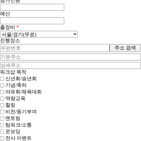
참가인원
*
예산
출장비
*
진행장소
주소 검색
워크샵 목적
신년회/송년회
기념/축하
야유회/체육대회
역량교육
힐링
비전/동기부여
멘토링
팀워크/소통
온보딩
전사 이벤트