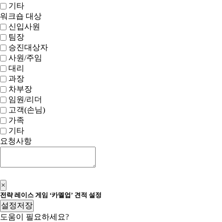
기타
워크숍 대상
신입사원
팀장
승진대상자
사원/주임
대리
과장
차부장
임원/리더
고객(손님)
가족
기타
요청사항
신청하기
×
전략 레이스 게임 ‘카멜업’ 견적 설정
설정저장
도움이 필요하세요?