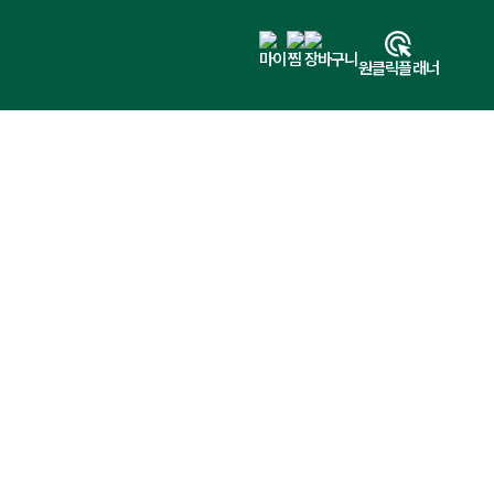
마이
찜
장바구니
원클릭플래너