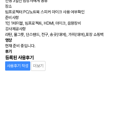
진행 3일전 담당자에게 공유
장소
빔프로젝터 PC/노트북 스피커 마이크 사용 여부확인
준비사항
1인 1테이블, 빔프로젝트, HDMI, 마이크, 음향장비
강사제공사항
라탄, 물그릇, 단스탠드, 전구, 송곳(대여), 가위(대여),포장 쇼핑백
영상
현재 준비 중입니다.
후기
등록된 사용후기
사용후기 작성
더보기