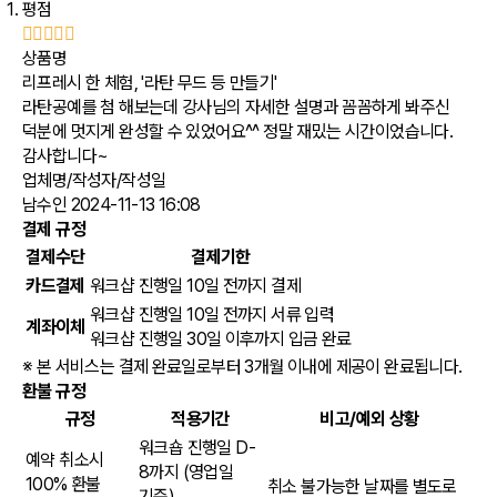
평점
상품명
리프레시 한 체험, '라탄 무드 등 만들기'
라탄공예를 첨 해보는데 강사님의 자세한 설명과 꼼꼼하게 봐주신
덕분에 멋지게 완성할 수 있었어요^^ 정말 재밌는 시간이었습니다.
감사합니다~
업체명/작성자/작성일
남수인
2024-11-13 16:08
결제 규정
결제수단
결제기한
카드결제
워크샵 진행일 10일 전까지 결제
워크샵 진행일 10일 전까지 서류 입력
계좌이체
워크샵 진행일 30일 이후까지 입금 완료
※ 본 서비스는 결제 완료일로부터 3개월 이내에 제공이 완료됩니다.
환불 규정
규정
적용기간
비고/예외 상황
워크숍 진행일 D-
예약 취소시
8까지
(영업일
100% 환불
취소 불가능한 날짜를 별도로
기준)