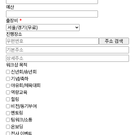
예산
출장비
*
진행장소
주소 검색
워크샵 목적
신년회/송년회
기념/축하
야유회/체육대회
역량교육
힐링
비전/동기부여
멘토링
팀워크/소통
온보딩
전사 이벤트