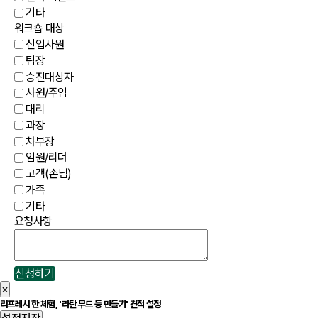
기타
워크숍 대상
신입사원
팀장
승진대상자
사원/주임
대리
과장
차부장
임원/리더
고객(손님)
가족
기타
요청사항
신청하기
×
리프레시 한 체험, '라탄 무드 등 만들기' 견적 설정