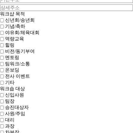
워크샵 목적
신년회/송년회
기념/축하
야유회/체육대회
역량교육
힐링
비전/동기부여
멘토링
팀워크/소통
온보딩
전사 이벤트
기타
워크숍 대상
신입사원
팀장
승진대상자
사원/주임
대리
과장
차부장