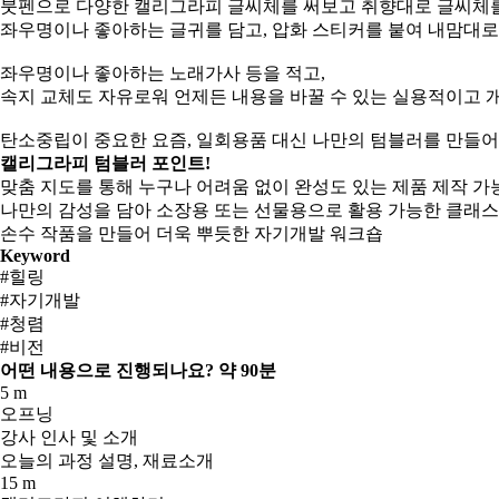
붓펜으로 다양한 캘리그라피 글씨체를 써보고 취향대로 글씨체를
좌우명이나 좋아하는 글귀를 담고, 압화 스티커를 붙여 내맘대
좌우명이나 좋아하는 노래가사 등을 적고,
속지 교체도 자유로워 언제든 내용을 바꿀 수 있는 실용적이고 
탄소중립이 중요한 요즘, 일회용품 대신 나만의 텀블러를 만들어
캘리그라피 텀블러 포인트!
맞춤 지도를 통해 누구나 어려움 없이 완성도 있는 제품 제작 가
나만의 감성을 담아 소장용 또는 선물용으로 활용 가능한 클래스
손수 작품을 만들어 더욱 뿌듯한 자기개발 워크숍
Keyword
#힐링
#자기개발
#청렴
#비전
어떤 내용으로 진행되나요?
약 90분
5 m
오프닝
강사 인사 및 소개
오늘의 과정 설명, 재료소개
15 m