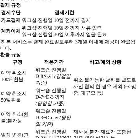
결제 규정
결제수단
결제기한
카드결제
워크샵 진행일 10일 전까지 결제
워크샵 진행일 10일 전까지 서류 입력
계좌이체
워크샵 진행일 30일 이후까지 입금 완료
※ 본 서비스는 결제 완료일로부터 3개월 이내에 제공이 완료됩
니다.
환불 규정
규정
적용기간
비고/예외 상황
워크숍 진행일
예약 취소시
D-8까지
(영업일
100% 환불
취소 불가능한 날짜를 별도로
기준)
사전 협의 한 경우 제외 (ex 맞
워크숍 진행일
춤, 대규모 등)
예약 취소시
D-7~D-3 까지
50% 환불
(영업일 기준)
워크숍 진행일
예약 취소(환
D-3~D-day
(영업
불)
불가능
일 기준)
워크숍 진행일
재사용 불가 재료가 포함된
일정 변경(연