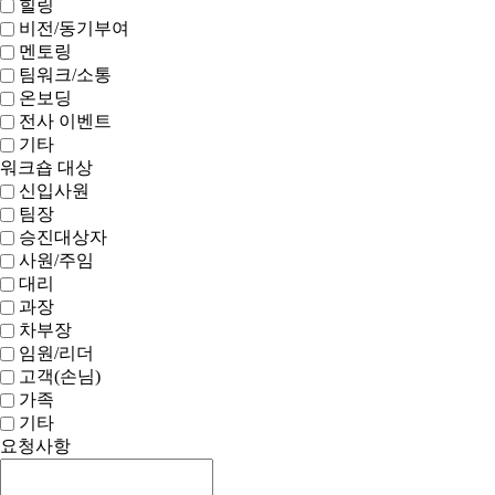
힐링
비전/동기부여
멘토링
팀워크/소통
온보딩
전사 이벤트
기타
워크숍 대상
신입사원
팀장
승진대상자
사원/주임
대리
과장
차부장
임원/리더
고객(손님)
가족
기타
요청사항