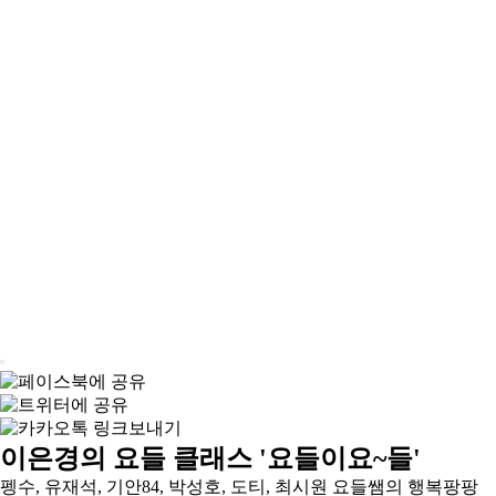
이은경의 요들 클래스 '요들이요~들'
펭수, 유재석, 기안84, 박성호, 도티, 최시원 요들쌤의 행복팡팡