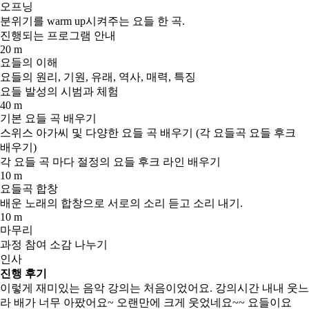
오프닝
분위기를 warm up시켜주는 요들 한 곡.
진행되는 프로그램 안내
20 m
요들의 이해
요들의 원리, 기원, 유래, 역사, 매력, 특징
요들 발성의 시범과 체험
40 m
기본 요들 곡 배우기
스위스 아가씨 및 다양한 요들 곡 배우기 (각 요들곡 요들 후크
배우기)
각 요들 곡 마다 절정의 요들 후크 라인 배우기
10 m
요들곡 합창
배운 노래의 합창으로 서로의 소리 듣고 소리 내기.
10 m
마무리
과정 참여 소감 나누기
인사
진행 후기
이렇게 재미있는 음악 강의는 처음이었어요. 강의시간 내내 웃느
라 배가 너무 아팠어요~ 오랜만에 크게 웃었네요~~ 요들이요