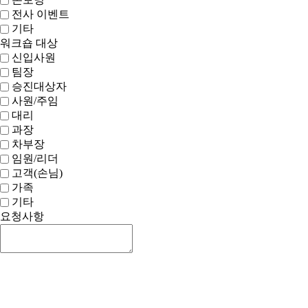
전사 이벤트
기타
워크숍 대상
신입사원
팀장
승진대상자
사원/주임
대리
과장
차부장
임원/리더
고객(손님)
가족
기타
요청사항
신청하기