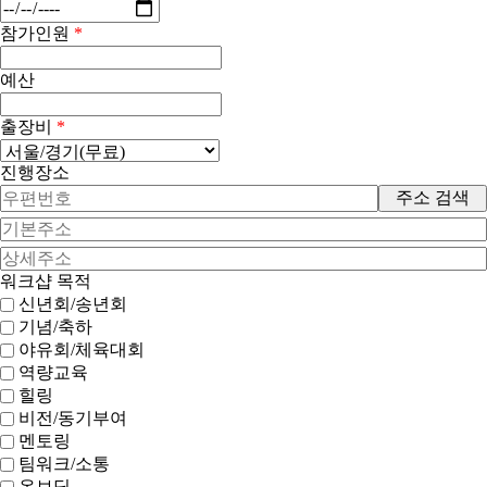
참가인원
*
예산
출장비
*
진행장소
주소 검색
워크샵 목적
신년회/송년회
기념/축하
야유회/체육대회
역량교육
힐링
비전/동기부여
멘토링
팀워크/소통
온보딩