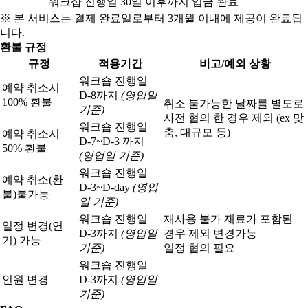
워크샵 진행일 30일 이후까지 입금 완료
※ 본 서비스는 결제 완료일로부터 3개월 이내에 제공이 완료됩
니다.
환불 규정
규정
적용기간
비고/예외 상황
워크숍 진행일
예약 취소시
D-8까지
(영업일
100% 환불
취소 불가능한 날짜를 별도로
기준)
사전 협의 한 경우 제외 (ex 맞
워크숍 진행일
춤, 대규모 등)
예약 취소시
D-7~D-3 까지
50% 환불
(영업일 기준)
워크숍 진행일
예약 취소(환
D-3~D-day
(영업
불)
불가능
일 기준)
워크숍 진행일
재사용 불가 재료가 포함된
일정 변경(연
D-3까지
(영업일
경우 제외 변경가능
기) 가능
기준)
일정 협의 필요
워크숍 진행일
인원 변경
D-3까지
(영업일
기준)