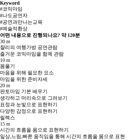
Keyword
#코믹마임
#나도공연자
#공연과만나는교육
#예술적환상
어떤 내용으로 진행되나요?
약 120분
30 m
챨리의 여행가방 공연관람
즐거운 코믹마임을 함께 관람
10 m
몸풀기
마음을 위해 필요한 요소
마임을 위한 준비자세
20 m
판토마임 기본 배우기
생각하고 머리속으로 그려보기
표정과 눈빛으로 표현하기
다양한 감정으로 표현하기
릴렉스
15 m
시간의 흐름을 몸으로 표현하기
일상,느림,빠른 움직임을 통해 시간의 흐름을 몸으로 표현