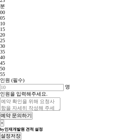
23
분
00
05
10
15
20
25
30
35
40
45
50
55
인원
(필수)
명
인원을 입력해주세요.
예약 문의하기
×
hy인재개발원 견적 설정
설정저장