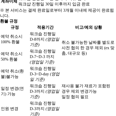
계좌이체
워크샵 진행일 30일 이후까지 입금 완료
※ 본 서비스는 결제 완료일로부터 3개월 이내에 제공이 완료됩
니다.
환불 규정
규정
적용기간
비고/예외 상황
워크숍 진행일
예약 취소시
D-8까지
(영업일
100% 환불
취소 불가능한 날짜를 별도로
기준)
사전 협의 한 경우 제외 (ex 맞
워크숍 진행일
춤, 대규모 등)
예약 취소시
D-7~D-3 까지
50% 환불
(영업일 기준)
워크숍 진행일
예약 취소(환
D-3~D-day
(영업
불)
불가능
일 기준)
워크숍 진행일
재사용 불가 재료가 포함된
일정 변경(연
D-3까지
(영업일
경우 제외 변경가능
기) 가능
기준)
일정 협의 필요
워크숍 진행일
인원 변경
D-3까지
(영업일
기준)