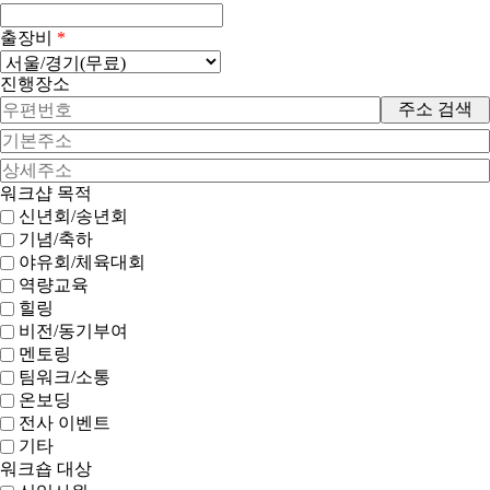
출장비
*
진행장소
주소 검색
워크샵 목적
신년회/송년회
기념/축하
야유회/체육대회
역량교육
힐링
비전/동기부여
멘토링
팀워크/소통
온보딩
전사 이벤트
기타
워크숍 대상