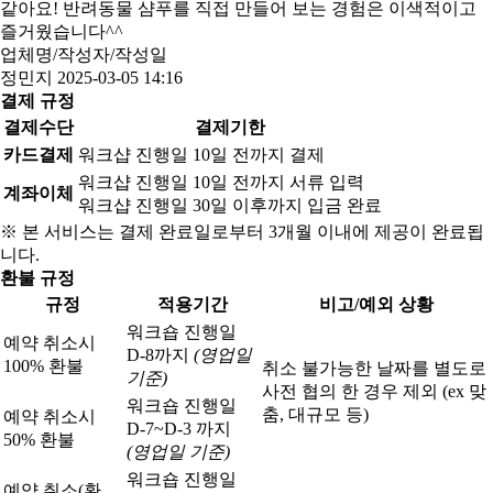
같아요! 반려동물 샴푸를 직접 만들어 보는 경험은 이색적이고
즐거웠습니다^^
업체명/작성자/작성일
정민지
2025-03-05 14:16
결제 규정
결제수단
결제기한
카드결제
워크샵 진행일 10일 전까지 결제
워크샵 진행일 10일 전까지 서류 입력
계좌이체
워크샵 진행일 30일 이후까지 입금 완료
※ 본 서비스는 결제 완료일로부터 3개월 이내에 제공이 완료됩
니다.
환불 규정
규정
적용기간
비고/예외 상황
워크숍 진행일
예약 취소시
D-8까지
(영업일
100% 환불
취소 불가능한 날짜를 별도로
기준)
사전 협의 한 경우 제외 (ex 맞
워크숍 진행일
춤, 대규모 등)
예약 취소시
D-7~D-3 까지
50% 환불
(영업일 기준)
워크숍 진행일
예약 취소(환