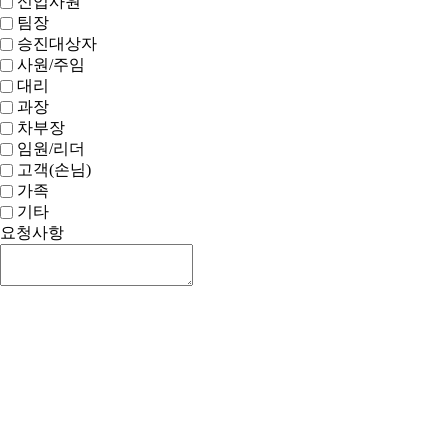
신입사원
팀장
승진대상자
사원/주임
대리
과장
차부장
임원/리더
고객(손님)
가족
기타
요청사항
신청하기