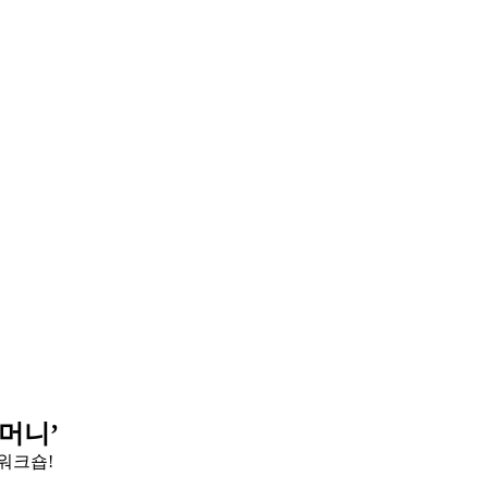
머니’
워크숍!