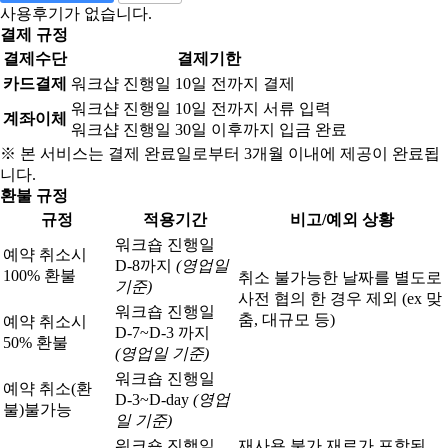
사용후기가 없습니다.
결제 규정
결제수단
결제기한
카드결제
워크샵 진행일 10일 전까지 결제
워크샵 진행일 10일 전까지 서류 입력
계좌이체
워크샵 진행일 30일 이후까지 입금 완료
※ 본 서비스는 결제 완료일로부터 3개월 이내에 제공이 완료됩
니다.
환불 규정
규정
적용기간
비고/예외 상황
워크숍 진행일
예약 취소시
D-8까지
(영업일
100% 환불
취소 불가능한 날짜를 별도로
기준)
사전 협의 한 경우 제외 (ex 맞
워크숍 진행일
춤, 대규모 등)
예약 취소시
D-7~D-3 까지
50% 환불
(영업일 기준)
워크숍 진행일
예약 취소(환
D-3~D-day
(영업
불)
불가능
일 기준)
워크숍 진행일
재사용 불가 재료가 포함된