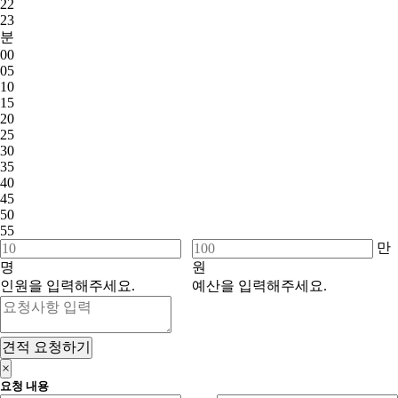
22
23
분
00
05
10
15
20
25
30
35
40
45
50
55
만
명
원
인원을 입력해주세요.
예산을 입력해주세요.
견적 요청하기
×
요청 내용