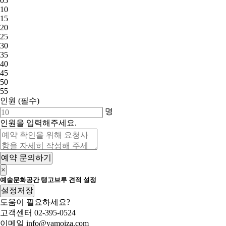
05
10
15
20
25
30
35
40
45
50
55
인원
(필수)
명
인원을 입력해주세요.
예약 문의하기
×
예술문화공간 탱고브루 견적 설정
설정저장
도움이 필요하세요?
고객센터
02-395-0524
이메일
info@yamoiza.com