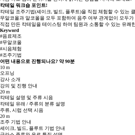
칵테일 워크숍 포인트!
칵테일 조주기법(셰이크, 빌드, 플루트)을 직접 체험할 수 있는 
무알코올과 알코올을 모두 포함하여 음주 여부 관계없이 모두가 
직접 만든 칵테일을 테이스팅 하며 팀원과 소통할 수 있는 유쾌
Keyword
#음료제조
#무알코올
#시음체험
#조주기법
어떤 내용으로 진행되나요?
약 90분
10 m
오프닝
강사 소개
강의 및 진행 안내
20 m
칵테일 설명 및 주류 시음
칵테일 유래 / 주류의 분류 설명
주류, 시럽 선택 시음
20 m
조주 기법 안내
셰이크, 빌드, 플루트 기법 안내
글라스 종류와 음료 특징 설명