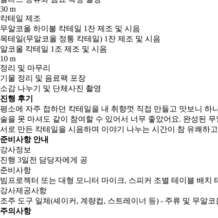
30 m
칵테일 제조
무알코올 하이볼 칵테일 1잔 제조 및 시음
목테일(무알코올 정통 칵테일) 1잔 제조 및 시음
알코올 칵테일 1조 제조 및 시음
10 m
정리 및 마무리
기물 정리 및 음료팩 포장
소감 나누기 및 단체사진 촬영
진행 후기
평소에 자주 접하던 칵테일을 내 취향껏 직접 만들고 맛보니 하
술을 못 마셔도 같이 참여할 수 있어서 너무 좋았어요. 완성된 
서로 만든 칵테일을 시음하며 이야기 나누는 시간이 참 유쾌하고
준비사항 안내
강사정보
진행 3일전 담당자에게 공
준비사항
빔프로젝터 또는 대형 모니터 마이크, 스피커 조별 테이블 배치 테
강사제공사항
조주 도구 일체(셰이커, 계량컵, 스트레이너 등) - 주류 및 무알코올
주의사항