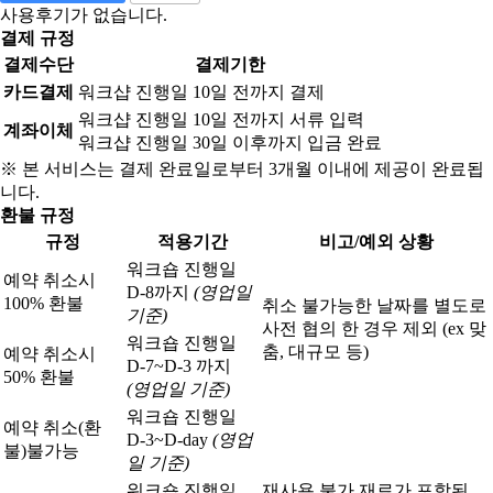
사용후기가 없습니다.
결제 규정
결제수단
결제기한
카드결제
워크샵 진행일 10일 전까지 결제
워크샵 진행일 10일 전까지 서류 입력
계좌이체
워크샵 진행일 30일 이후까지 입금 완료
※ 본 서비스는 결제 완료일로부터 3개월 이내에 제공이 완료됩
니다.
환불 규정
규정
적용기간
비고/예외 상황
워크숍 진행일
예약 취소시
D-8까지
(영업일
100% 환불
취소 불가능한 날짜를 별도로
기준)
사전 협의 한 경우 제외 (ex 맞
워크숍 진행일
춤, 대규모 등)
예약 취소시
D-7~D-3 까지
50% 환불
(영업일 기준)
워크숍 진행일
예약 취소(환
D-3~D-day
(영업
불)
불가능
일 기준)
워크숍 진행일
재사용 불가 재료가 포함된