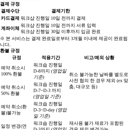
결제 규정
결제수단
결제기한
카드결제
워크샵 진행일 10일 전까지 결제
워크샵 진행일 10일 전까지 서류 입력
계좌이체
워크샵 진행일 30일 이후까지 입금 완료
※ 본 서비스는 결제 완료일로부터 3개월 이내에 제공이 완료됩
니다.
환불 규정
규정
적용기간
비고/예외 상황
워크숍 진행일
예약 취소시
D-8까지
(영업일
100% 환불
취소 불가능한 날짜를 별도로
기준)
사전 협의 한 경우 제외 (ex 맞
워크숍 진행일
춤, 대규모 등)
예약 취소시
D-7~D-3 까지
50% 환불
(영업일 기준)
워크숍 진행일
예약 취소(환
D-3~D-day
(영업
불)
불가능
일 기준)
워크숍 진행일
재사용 불가 재료가 포함된
일정 변경(연
D-3까지
(영업일
경우 제외 변경가능