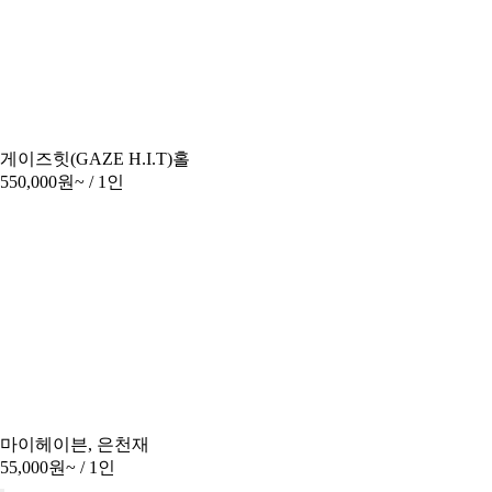
게이즈힛(GAZE H.I.T)홀
550,000원~
/ 1인
마이헤이븐, 은천재
55,000원~
/ 1인