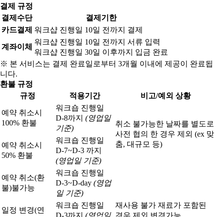
결제 규정
결제수단
결제기한
카드결제
워크샵 진행일 10일 전까지 결제
워크샵 진행일 10일 전까지 서류 입력
계좌이체
워크샵 진행일 30일 이후까지 입금 완료
※ 본 서비스는 결제 완료일로부터 3개월 이내에 제공이 완료됩
니다.
환불 규정
규정
적용기간
비고/예외 상황
워크숍 진행일
예약 취소시
D-8까지
(영업일
100% 환불
취소 불가능한 날짜를 별도로
기준)
사전 협의 한 경우 제외 (ex 맞
워크숍 진행일
춤, 대규모 등)
예약 취소시
D-7~D-3 까지
50% 환불
(영업일 기준)
워크숍 진행일
예약 취소(환
D-3~D-day
(영업
불)
불가능
일 기준)
워크숍 진행일
재사용 불가 재료가 포함된
일정 변경(연
D-3까지
(영업일
경우 제외 변경가능