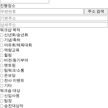
진행장소
주소 검색
워크샵 목적
신년회/송년회
기념/축하
야유회/체육대회
역량교육
힐링
비전/동기부여
멘토링
팀워크/소통
온보딩
전사 이벤트
기타
워크숍 대상
신입사원
팀장
승진대상자