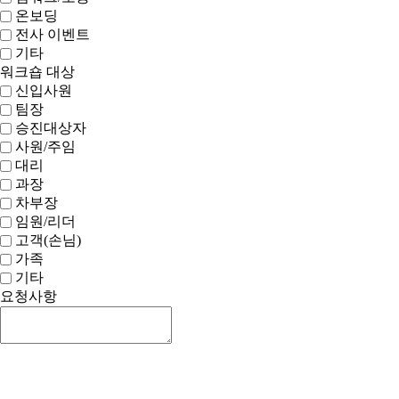
온보딩
전사 이벤트
기타
워크숍 대상
신입사원
팀장
승진대상자
사원/주임
대리
과장
차부장
임원/리더
고객(손님)
가족
기타
요청사항
신청하기