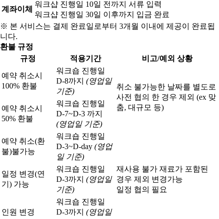
워크샵 진행일 10일 전까지 서류 입력
계좌이체
워크샵 진행일 30일 이후까지 입금 완료
※ 본 서비스는 결제 완료일로부터 3개월 이내에 제공이 완료됩
니다.
환불 규정
규정
적용기간
비고/예외 상황
워크숍 진행일
예약 취소시
D-8까지
(영업일
100% 환불
취소 불가능한 날짜를 별도로
기준)
사전 협의 한 경우 제외 (ex 맞
워크숍 진행일
춤, 대규모 등)
예약 취소시
D-7~D-3 까지
50% 환불
(영업일 기준)
워크숍 진행일
예약 취소(환
D-3~D-day
(영업
불)
불가능
일 기준)
워크숍 진행일
재사용 불가 재료가 포함된
일정 변경(연
D-3까지
(영업일
경우 제외 변경가능
기) 가능
기준)
일정 협의 필요
워크숍 진행일
인원 변경
D-3까지
(영업일