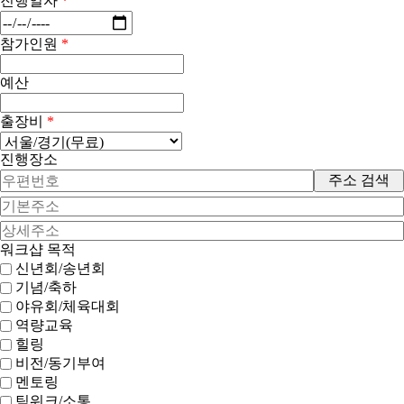
진행일자
*
참가인원
*
예산
출장비
*
진행장소
주소 검색
워크샵 목적
신년회/송년회
기념/축하
야유회/체육대회
역량교육
힐링
비전/동기부여
멘토링
팀워크/소통