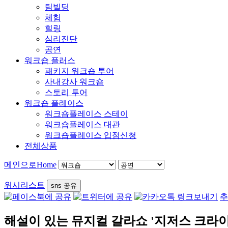
팀빌딩
체험
힐링
심리진단
공연
워크숍 플러스
패키지 워크숍 투어
사내강사 워크숍
스토리 투어
워크숍 플레이스
워크숍플레이스 스테이
워크숍플레이스 대관
워크숍플레이스 입점신청
전체상품
메인으로
Home
위시리스트
sns 공유
추
해설이 있는 뮤지컬 갈라쇼 '지저스 크라