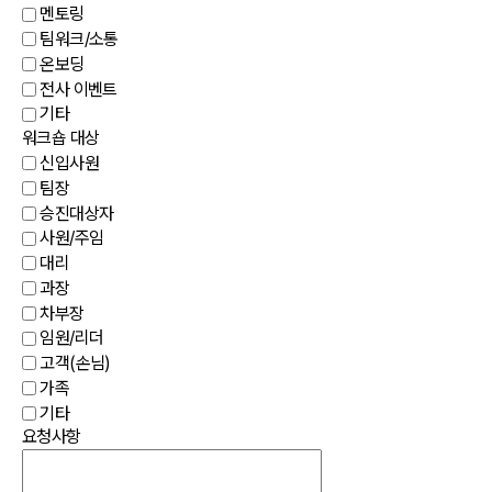
멘토링
팀워크/소통
온보딩
전사 이벤트
기타
워크숍 대상
신입사원
팀장
승진대상자
사원/주임
대리
과장
차부장
임원/리더
고객(손님)
가족
기타
요청사항