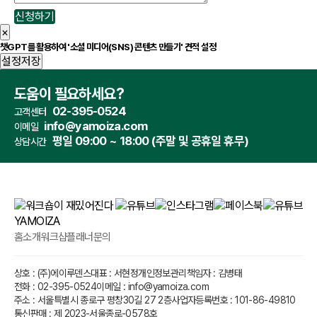
신청하기
×
챗GPT를 활용하여 '소셜 미디어(SNS) 콘텐츠 만들기' 견적 설정
설정저장
도움이 필요하세요?
02-395-0524
고객센터
info@yamoiza.com
이메일
평일 09:00 ~ 18:00 (주말 및 공휴일 휴무)
상담시간
홈
소개
워크샵플래너
문의
상호 : (주)에이루덴스
대표 : 서현정
개인정보관리책임자 : 김병태
전화 : 02-395-0524
이메일 : info@yamoiza.com
주소 : 서울특별시 종로구 평창30길 27 2층
사업자등록번호 : 101-86-49810
통신판매 : 제 2023-서울종로-0578호