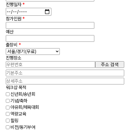
진행일자
*
참가인원
*
예산
출장비
*
진행장소
주소 검색
워크샵 목적
신년회/송년회
기념/축하
야유회/체육대회
역량교육
힐링
비전/동기부여