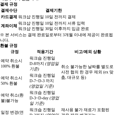
결제 규정
결제수단
결제기한
카드결제
워크샵 진행일 10일 전까지 결제
워크샵 진행일 10일 전까지 서류 입력
계좌이체
워크샵 진행일 30일 이후까지 입금 완료
※ 본 서비스는 결제 완료일로부터 3개월 이내에 제공이 완료됩
니다.
환불 규정
규정
적용기간
비고/예외 상황
워크숍 진행일
예약 취소시
D-8까지
(영업일
100% 환불
취소 불가능한 날짜를 별도로
기준)
사전 협의 한 경우 제외 (ex 맞
워크숍 진행일
춤, 대규모 등)
예약 취소시
D-7~D-3 까지
50% 환불
(영업일 기준)
워크숍 진행일
예약 취소(환
D-3~D-day
(영업
불)
불가능
일 기준)
워크숍 진행일
재사용 불가 재료가 포함된
일정 변경(연