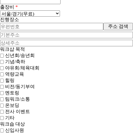
출장비
*
진행장소
주소 검색
워크샵 목적
신년회/송년회
기념/축하
야유회/체육대회
역량교육
힐링
비전/동기부여
멘토링
팀워크/소통
온보딩
전사 이벤트
기타
워크숍 대상
신입사원