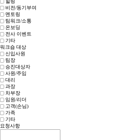
힐링
비전/동기부여
멘토링
팀워크/소통
온보딩
전사 이벤트
기타
워크숍 대상
신입사원
팀장
승진대상자
사원/주임
대리
과장
차부장
임원/리더
고객(손님)
가족
기타
요청사항