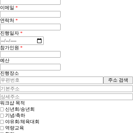
이메일
*
연락처
*
진행일자
*
참가인원
*
예산
진행장소
주소 검색
워크샵 목적
신년회/송년회
기념/축하
야유회/체육대회
역량교육