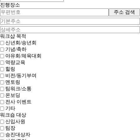
진행장소
주소 검색
워크샵 목적
신년회/송년회
기념/축하
야유회/체육대회
역량교육
힐링
비전/동기부여
멘토링
팀워크/소통
온보딩
전사 이벤트
기타
워크숍 대상
신입사원
팀장
승진대상자