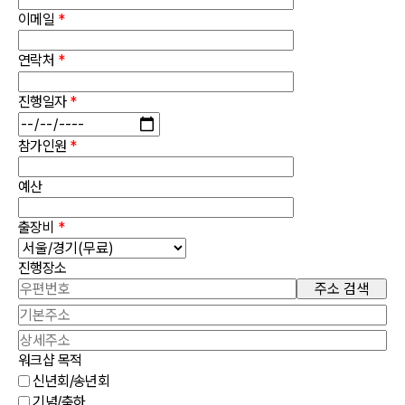
이메일
*
연락처
*
진행일자
*
참가인원
*
예산
출장비
*
진행장소
주소 검색
워크샵 목적
신년회/송년회
기념/축하