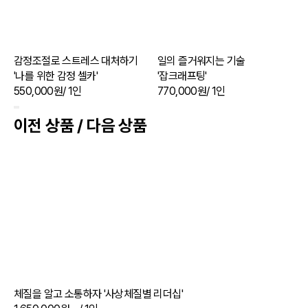
감정조절로 스트레스 대처하기
일의 즐거워지는 기술
'나를 위한 감정 셀카'
'잡크래프팅'
550,000원
/ 1인
770,000원
/ 1인
9
이전 상품 / 다음 상품
체질을 알고 소통하자 '사상체질별 리더십'