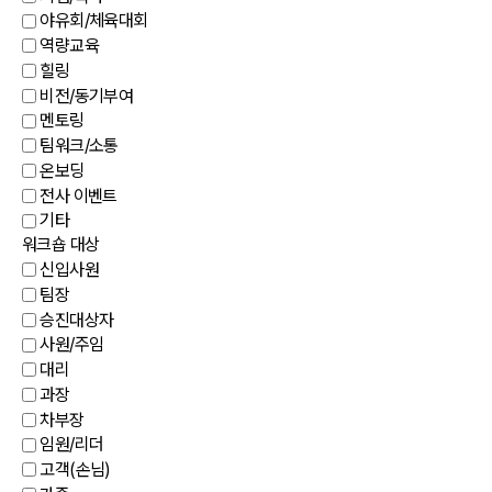
야유회/체육대회
역량교육
힐링
비전/동기부여
멘토링
팀워크/소통
온보딩
전사 이벤트
기타
워크숍 대상
신입사원
팀장
승진대상자
사원/주임
대리
과장
차부장
임원/리더
고객(손님)