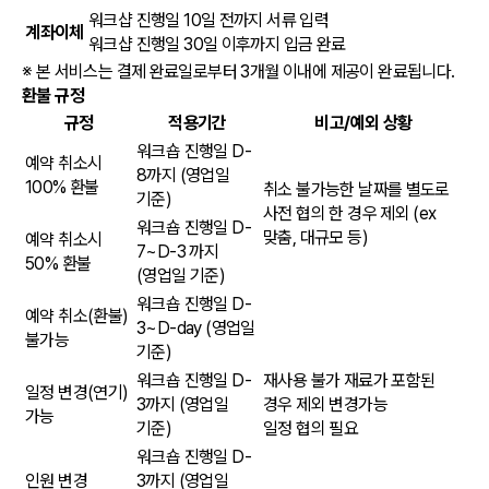
워크샵 진행일 10일 전까지 서류 입력
계좌이체
워크샵 진행일 30일 이후까지 입금 완료
※ 본 서비스는 결제 완료일로부터 3개월 이내에 제공이 완료됩니다.
환불 규정
규정
적용기간
비고/예외 상황
워크숍 진행일 D-
예약 취소시
8까지
(영업일
100% 환불
취소 불가능한 날짜를 별도로
기준)
사전 협의 한 경우 제외 (ex
워크숍 진행일 D-
맞춤, 대규모 등)
예약 취소시
7~D-3 까지
50% 환불
(영업일 기준)
워크숍 진행일 D-
예약 취소(환불)
3~D-day
(영업일
불가능
기준)
워크숍 진행일 D-
재사용 불가 재료가 포함된
일정 변경(연기)
3까지
(영업일
경우 제외 변경가능
가능
기준)
일정 협의 필요
워크숍 진행일 D-
인원 변경
3까지
(영업일