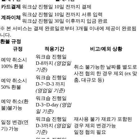
카드결제
워크샵 진행일 10일 전까지 결제
워크샵 진행일 10일 전까지 서류 입력
계좌이체
워크샵 진행일 30일 이후까지 입금 완료
※ 본 서비스는 결제 완료일로부터 3개월 이내에 제공이 완료됩
니다.
환불 규정
규정
적용기간
비고/예외 상황
워크숍 진행일
예약 취소시
D-8까지
(영업일
100% 환불
취소 불가능한 날짜를 별도로
기준)
사전 협의 한 경우 제외 (ex 맞
워크숍 진행일
춤, 대규모 등)
예약 취소시
D-7~D-3 까지
50% 환불
(영업일 기준)
워크숍 진행일
예약 취소(환
D-3~D-day
(영업
불)
불가능
일 기준)
워크숍 진행일
재사용 불가 재료가 포함된
일정 변경(연
D-3까지
(영업일
경우 제외 변경가능
기) 가능
기준)
일정 협의 필요