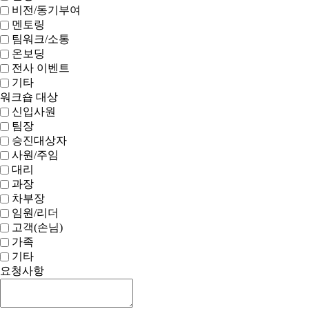
비전/동기부여
멘토링
팀워크/소통
온보딩
전사 이벤트
기타
워크숍 대상
신입사원
팀장
승진대상자
사원/주임
대리
과장
차부장
임원/리더
고객(손님)
가족
기타
요청사항