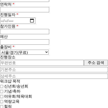
연락처
*
진행일자
*
참가인원
*
예산
출장비
*
진행장소
주소 검색
워크샵 목적
신년회/송년회
기념/축하
야유회/체육대회
역량교육
힐링