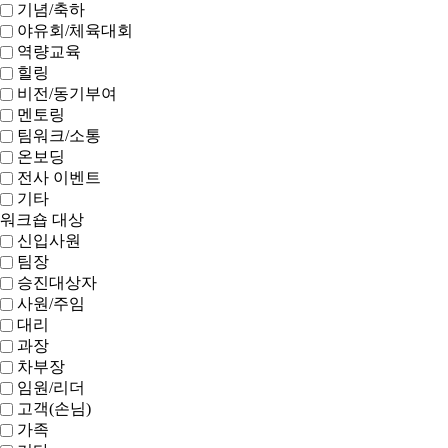
기념/축하
야유회/체육대회
역량교육
힐링
비전/동기부여
멘토링
팀워크/소통
온보딩
전사 이벤트
기타
워크숍 대상
신입사원
팀장
승진대상자
사원/주임
대리
과장
차부장
임원/리더
고객(손님)
가족