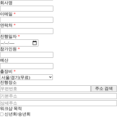
회사명
이메일
*
연락처
*
진행일자
*
참가인원
*
예산
출장비
*
진행장소
주소 검색
워크샵 목적
신년회/송년회