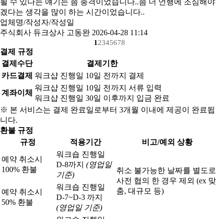
될 수 있다는 얘기는 좀 충격이었습니다..좀 더 언행에 조심해야
겠다는 생각을 많이 하는 시간이었습니다..
업체명/작성자/작성일
주식회사 듀크상사 고동완
2026-04-28 11:14
1
2
3
4
5
6
7
8
결제 규정
결제수단
결제기한
카드결제
워크샵 진행일 10일 전까지 결제
워크샵 진행일 10일 전까지 서류 입력
계좌이체
워크샵 진행일 30일 이후까지 입금 완료
※ 본 서비스는 결제 완료일로부터 3개월 이내에 제공이 완료됩
니다.
환불 규정
규정
적용기간
비고/예외 상황
워크숍 진행일
예약 취소시
D-8까지
(영업일
100% 환불
취소 불가능한 날짜를 별도로
기준)
사전 협의 한 경우 제외 (ex 맞
워크숍 진행일
춤, 대규모 등)
예약 취소시
D-7~D-3 까지
50% 환불
(영업일 기준)