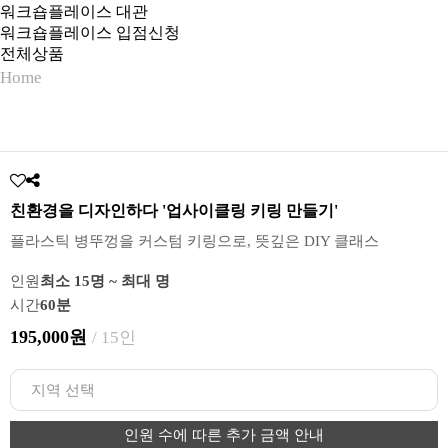
워크숍플레이스 대관
워크숍플레이스 입점신청
전체상품
Home
친환경을 디자인하다 '업사이클링 키링 만들기'
플라스틱 병뚜껑을 커스텀 키링으로, 뜻깊은 DIY 클래스
인원
최소 15명 ~ 최대 명
시간
60분
195,000원
/ 15인
인원 수에 따른 추가 금액 안내