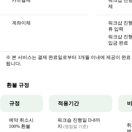
카드결제
워크샵 진행
제
계좌이체
워크샵 진행
류 입력
워크샵 진행
입금 완료
※ 본 서비스는 결제 완료일로부터 3개월 이내에 제공이 완료
됩니다.
환불 규정
규정
적용기간
비
예약 취소시
워크숍 진행일 D-8까
취
100% 환불
지
(영업일 기준)
별