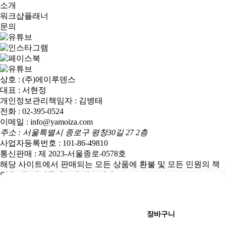
소개
워크샵플래너
문의
상호 : (주)에이루덴스
대표 : 서현정
개인정보관리책임자 : 김병태
전화 : 02-395-0524
이메일 : info@yamoiza.com
주소 : 서울특별시 종로구 평창30길 27 2층
사업자등록번호 : 101-86-49810
통신판매 : 제 2023-서울종로-0578호
해당 사이트에서 판매되는 모든 상품에 환불 및 모든 민원의 책
임은 (주)에이루덴스에 있습니다.
민원담당자: 김병태 연락처: 02-395-0524
바로구매
Copyright(c) YAMOIZA. All Rights Reserved.
예약 신청하기
장바구니