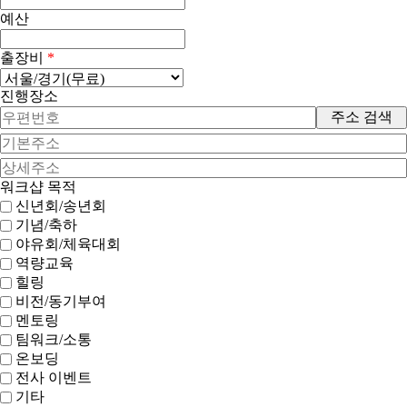
예산
출장비
*
진행장소
주소 검색
워크샵 목적
신년회/송년회
기념/축하
야유회/체육대회
역량교육
힐링
비전/동기부여
멘토링
팀워크/소통
온보딩
전사 이벤트
기타