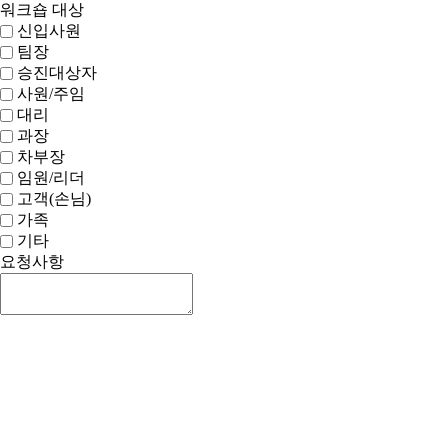
워크숍 대상
신입사원
팀장
승진대상자
사원/주임
대리
과장
차부장
임원/리더
고객(손님)
가족
기타
요청사항
신청하기