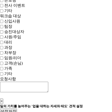
온보딩
전사 이벤트
기타
워크숍 대상
신입사원
팀장
승진대상자
사원/주임
대리
과장
차부장
임원/리더
고객(손님)
가족
기타
요청사항
신청하기
×
일의 가치를 높여주는 '업을 대하는 자세와 태도' 견적 설정
설정저장