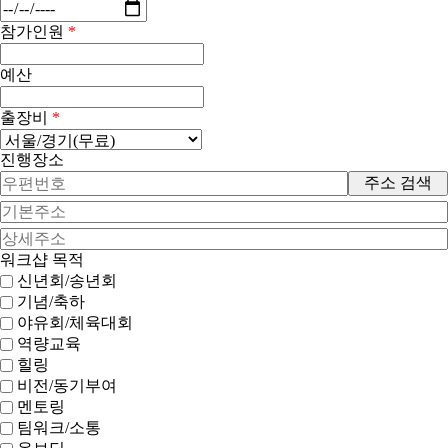
참가인원
*
예산
출장비
*
진행장소
주소 검색
워크샵 목적
신년회/송년회
기념/축하
야유회/체육대회
역량교육
힐링
비전/동기부여
멘토링
팀워크/소통