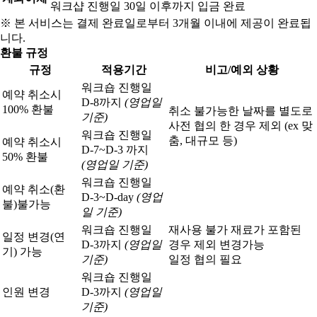
워크샵 진행일 30일 이후까지 입금 완료
※ 본 서비스는 결제 완료일로부터 3개월 이내에 제공이 완료됩
니다.
환불 규정
규정
적용기간
비고/예외 상황
워크숍 진행일
예약 취소시
D-8까지
(영업일
100% 환불
취소 불가능한 날짜를 별도로
기준)
사전 협의 한 경우 제외 (ex 맞
워크숍 진행일
춤, 대규모 등)
예약 취소시
D-7~D-3 까지
50% 환불
(영업일 기준)
워크숍 진행일
예약 취소(환
D-3~D-day
(영업
불)
불가능
일 기준)
워크숍 진행일
재사용 불가 재료가 포함된
일정 변경(연
D-3까지
(영업일
경우 제외 변경가능
기) 가능
기준)
일정 협의 필요
워크숍 진행일
인원 변경
D-3까지
(영업일
기준)