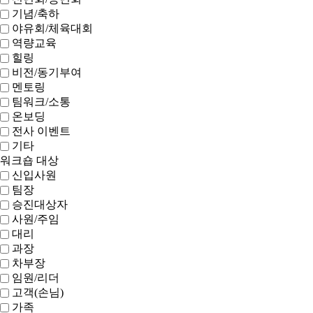
기념/축하
야유회/체육대회
역량교육
힐링
비전/동기부여
멘토링
팀워크/소통
온보딩
전사 이벤트
기타
워크숍 대상
신입사원
팀장
승진대상자
사원/주임
대리
과장
차부장
임원/리더
고객(손님)
가족