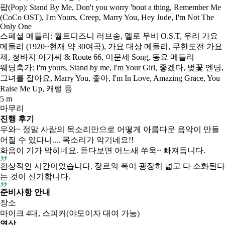
팝(Pop): Stand By Me, Don't you worry 'bout a thing, Remember Me
(CoCo OST), I'm Yours, Creep, Marry You, Hey Jude, I'm Not The
Only One
스페셜 메들리: 월트디즈니 러브송, 멜로 무비 O.S.T, 우리 가요
메들리 (1920~현재 약 30여곡), 가요 대상 메들리, 무한도전 가요
제, 청바지 아가씨 & Route 66, 이문세 Song, 동요 메들리
웨딩축가: I'm yours, Stand by me, I'm Your Girl, 좋겠다, 벚꽃 엔딩,
그녀를 잡아요, Marry You, 좋아, I'm In Love, Amazing Grace, You
Raise Me Up, 캐럴 등
5 m
마무리
진행 후기
우와~ 정말 사람의 목소리만으로 어떻게 아름다운 음악이 만들
어질 수 있다니.... 목소리가 악기네요!!
화음이 기가 막히네요. 듣다보면 어느새 쑤욱~ 빠져듭니다.
환상적인 시간이었습니다. 장르의 폭이 굉장히 넓고 다 소화된다
는 것이 신기합니다.
준비사항 안내
장소
마이크 4대, 스피커(야모이자 대여 가능)
영상