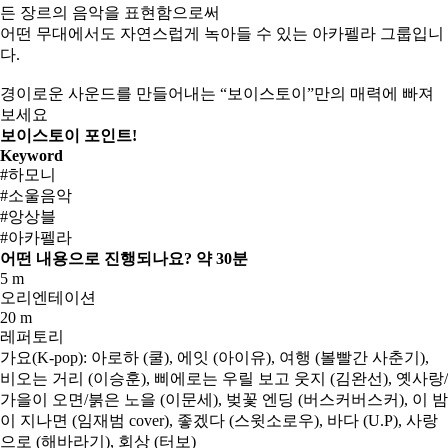
든 장르의 음악을 표현함으로써
어떤 무대에서도 자연스럽게 녹아들 수 있는 아카펠라 그룹입니
다.
경이로운 사운드를 만들어내는 “보이스토이”만의 매력에 빠져
보세요
보이스토이 포인트!
Keyword
#하모니
#소울음악
#앙상블
#아카펠라
어떤 내용으로 진행되나요?
약 30분
5 m
오리엔테이션
20 m
레퍼토리
가요(K-pop): 아로하 (쿨), 에잇 (아이유), 여행 (볼빨간 사춘기),
비오는 거리 (이승훈), 삐에로는 우릴 보고 웃지 (김완선), 옛사랑/
가을이 오면/붉은 노을 (이문세), 벚꽃 엔딩 (버스커버스커), 이 밤
이 지나면 (임재범 cover), 좋겠다 (스윗소로우), 바다 (U.P), 사랑
으로 (해바라기), 회상 (터보)