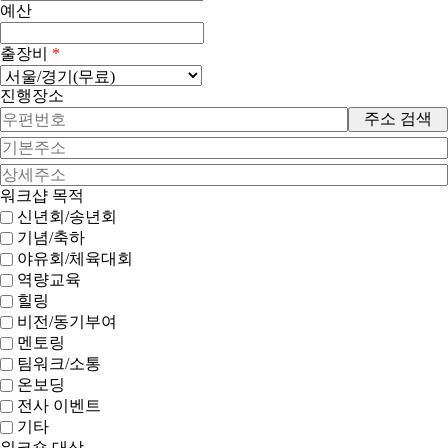
예산
출장비
*
진행장소
주소 검색
워크샵 목적
신년회/송년회
기념/축하
야유회/체육대회
역량교육
힐링
비전/동기부여
멘토링
팀워크/소통
온보딩
전사 이벤트
기타
워크숍 대상