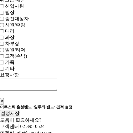
신입사원
팀장
승진대상자
사원/주임
대리
과장
차부장
임원/리더
고객(손님)
가족
기타
요청사항
신청하기
×
어쿠스틱 혼성밴드 '일루와 밴드' 견적 설정
설정저장
도움이 필요하세요?
고객센터
02-395-0524
이메일
info@yamoiza.com