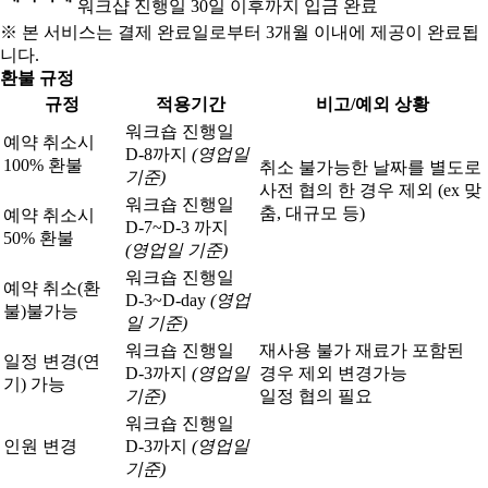
워크샵 진행일 30일 이후까지 입금 완료
※ 본 서비스는 결제 완료일로부터 3개월 이내에 제공이 완료됩
니다.
환불 규정
규정
적용기간
비고/예외 상황
워크숍 진행일
예약 취소시
D-8까지
(영업일
100% 환불
취소 불가능한 날짜를 별도로
기준)
사전 협의 한 경우 제외 (ex 맞
워크숍 진행일
춤, 대규모 등)
예약 취소시
D-7~D-3 까지
50% 환불
(영업일 기준)
워크숍 진행일
예약 취소(환
D-3~D-day
(영업
불)
불가능
일 기준)
워크숍 진행일
재사용 불가 재료가 포함된
일정 변경(연
D-3까지
(영업일
경우 제외 변경가능
기) 가능
기준)
일정 협의 필요
워크숍 진행일
인원 변경
D-3까지
(영업일
기준)