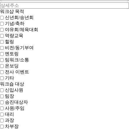
워크샵 목적
신년회/송년회
기념/축하
야유회/체육대회
역량교육
힐링
비전/동기부여
멘토링
팀워크/소통
온보딩
전사 이벤트
기타
워크숍 대상
신입사원
팀장
승진대상자
사원/주임
대리
과장
차부장