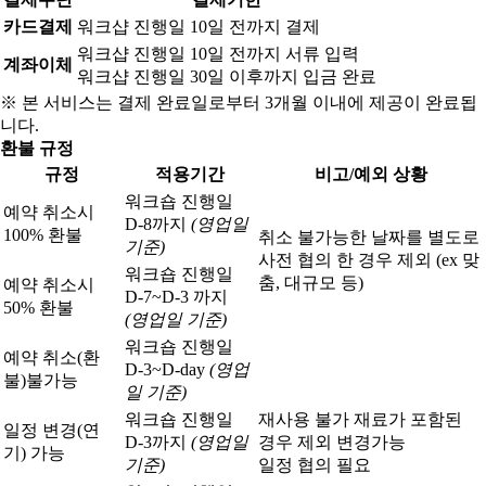
카드결제
워크샵 진행일 10일 전까지 결제
워크샵 진행일 10일 전까지 서류 입력
계좌이체
워크샵 진행일 30일 이후까지 입금 완료
※ 본 서비스는 결제 완료일로부터 3개월 이내에 제공이 완료됩
니다.
환불 규정
규정
적용기간
비고/예외 상황
워크숍 진행일
예약 취소시
D-8까지
(영업일
100% 환불
취소 불가능한 날짜를 별도로
기준)
사전 협의 한 경우 제외 (ex 맞
워크숍 진행일
춤, 대규모 등)
예약 취소시
D-7~D-3 까지
50% 환불
(영업일 기준)
워크숍 진행일
예약 취소(환
D-3~D-day
(영업
불)
불가능
일 기준)
워크숍 진행일
재사용 불가 재료가 포함된
일정 변경(연
D-3까지
(영업일
경우 제외 변경가능
기) 가능
기준)
일정 협의 필요