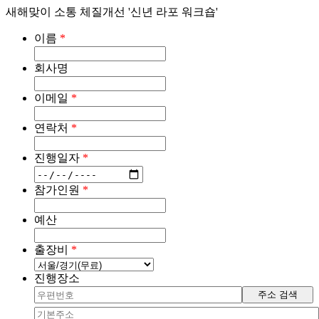
새해맞이 소통 체질개선 '신년 라포 워크숍'
이름
*
회사명
이메일
*
연락처
*
진행일자
*
참가인원
*
예산
출장비
*
진행장소
주소 검색