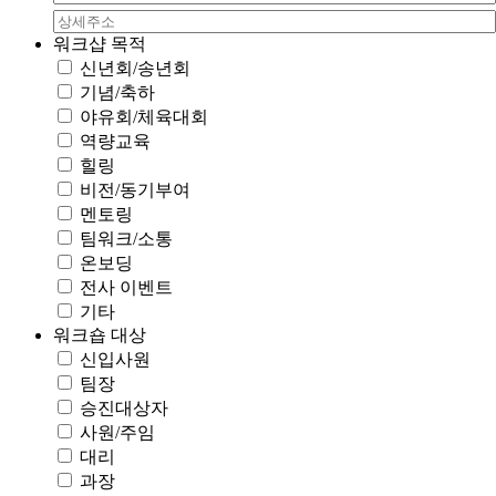
워크샵 목적
신년회/송년회
기념/축하
야유회/체육대회
역량교육
힐링
비전/동기부여
멘토링
팀워크/소통
온보딩
전사 이벤트
기타
워크숍 대상
신입사원
팀장
승진대상자
사원/주임
대리
과장