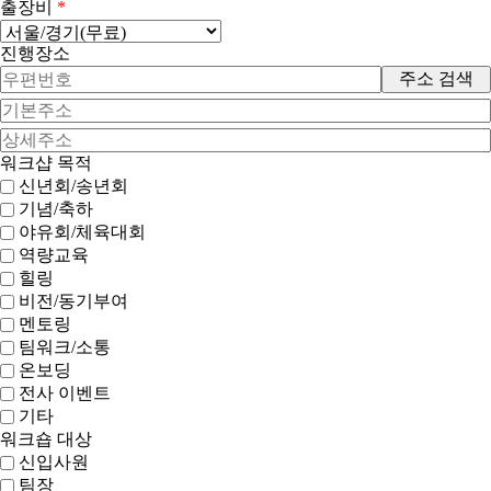
출장비
*
진행장소
주소 검색
워크샵 목적
신년회/송년회
기념/축하
야유회/체육대회
역량교육
힐링
비전/동기부여
멘토링
팀워크/소통
온보딩
전사 이벤트
기타
워크숍 대상
신입사원
팀장