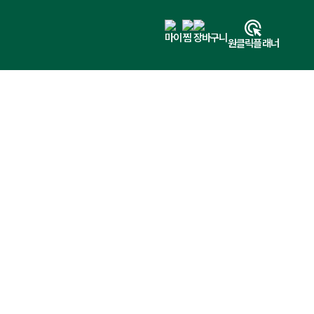
마이
찜
장바구니
원클릭플래너