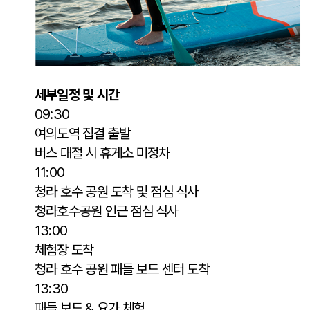
세부일정 및 시간
09:30
여의도역 집결 출발
버스 대절 시 휴게소 미정차
11:00
청라 호수 공원 도착 및 점심 식사
청라호수공원 인근 점심 식사
13:00
체험장 도착
청라 호수 공원 패들 보드 센터 도착
13:30
패들 보드 & 요가 체험