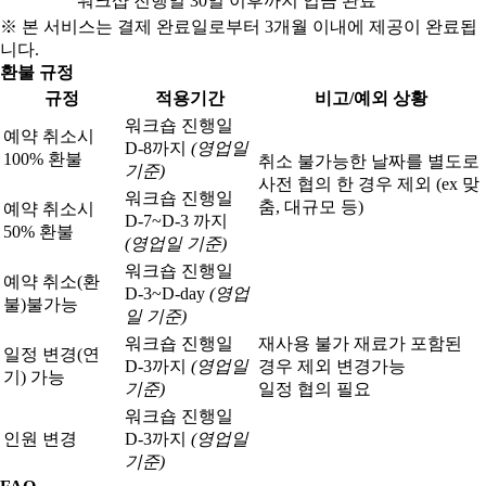
워크샵 진행일 30일 이후까지 입금 완료
※ 본 서비스는 결제 완료일로부터 3개월 이내에 제공이 완료됩
니다.
환불 규정
규정
적용기간
비고/예외 상황
워크숍 진행일
예약 취소시
D-8까지
(영업일
100% 환불
취소 불가능한 날짜를 별도로
기준)
사전 협의 한 경우 제외 (ex 맞
워크숍 진행일
춤, 대규모 등)
예약 취소시
D-7~D-3 까지
50% 환불
(영업일 기준)
워크숍 진행일
예약 취소(환
D-3~D-day
(영업
불)
불가능
일 기준)
워크숍 진행일
재사용 불가 재료가 포함된
일정 변경(연
D-3까지
(영업일
경우 제외 변경가능
기) 가능
기준)
일정 협의 필요
워크숍 진행일
인원 변경
D-3까지
(영업일
기준)