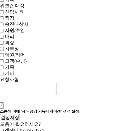
워크숍 대상
신입사원
팀장
승진대상자
사원/주임
대리
과장
차부장
임원/리더
고객(손님)
가족
기타
요청사항
신청하기
×
소통의 이해 '세대공감 커뮤니케이션' 견적 설정
설정저장
도움이 필요하세요?
고객센터
02-395-0524