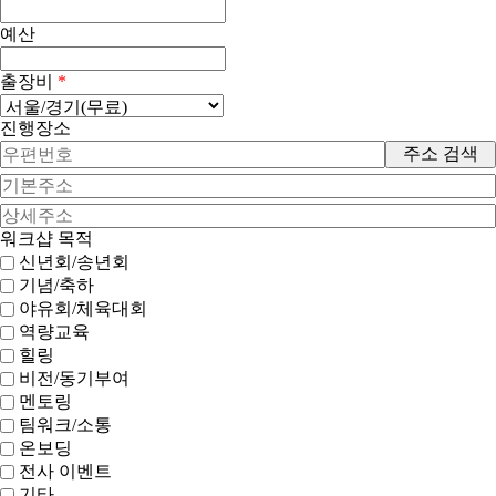
예산
출장비
*
진행장소
주소 검색
워크샵 목적
신년회/송년회
기념/축하
야유회/체육대회
역량교육
힐링
비전/동기부여
멘토링
팀워크/소통
온보딩
전사 이벤트
기타