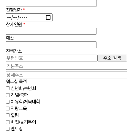
진행일자
*
참가인원
*
예산
진행장소
주소 검색
워크샵 목적
신년회/송년회
기념/축하
야유회/체육대회
역량교육
힐링
비전/동기부여
멘토링