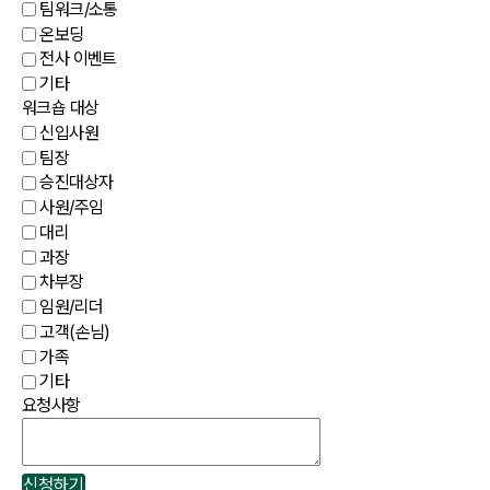
팀워크/소통
온보딩
전사 이벤트
기타
워크숍 대상
신입사원
팀장
승진대상자
사원/주임
대리
과장
차부장
임원/리더
고객(손님)
가족
기타
요청사항
신청하기