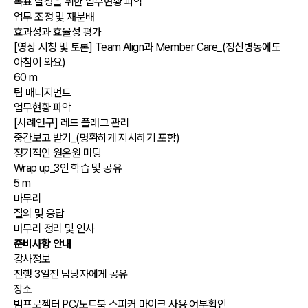
목표 달성을 위한 업무현황 파악
업무 조정 및 재분배
효과성과 효율성 평가
[영상 시청 및 토론] Team Align과 Member Care_(정신병동에도
아침이 와요)
60 m
팀 매니지먼트
업무현황 파악
[사례연구] 레드 플래그 관리
중간보고 받기_(명확하게 지시하기 포함)
정기적인 원온원 미팅
Wrap up_3인 학습 및 공유
5 m
마무리
질의 및 응답
마무리 정리 및 인사
준비사항 안내
강사정보
진행 3일전 담당자에게 공유
장소
빔프로젝터 PC/노트북 스피커 마이크 사용 여부확인