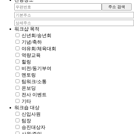
주소 검색
워크샵 목적
신년회/송년회
기념/축하
야유회/체육대회
역량교육
힐링
비전/동기부여
멘토링
팀워크/소통
온보딩
전사 이벤트
기타
워크숍 대상
신입사원
팀장
승진대상자
사원/주임