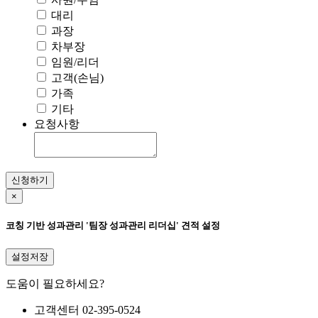
대리
과장
차부장
임원/리더
고객(손님)
가족
기타
요청사항
신청하기
×
코칭 기반 성과관리 '팀장 성과관리 리더십' 견적 설정
설정저장
도움이 필요하세요?
고객센터
02-395-0524