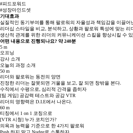
#피드포워드
#성장마인드셋
기대효과
실질적인 동기부여를 통해 팔로워의 자율성과 책임감을 이끌어
리더십 스타일을 비교, 분석하고, 상황과 팔로워 특성에 맞는 리
생산적 관계를 위한 리더의 커뮤니케이션 스킬을 향상시킬 수 있
어떤 내용으로 진행되나요?
약 240분
5 m
오프닝
강사 소개
오늘의 과정 소개
50 m
리더와 팔로워는 동전의 양면
진정한 리더는 잘못되면 거울을 보고, 잘 되면 창밖을 본다.
수직에서 수평으로, 심리적 간격을 좁히자
[팀 게임] 공감력 테스트와 공감 VTR
리더의 영향력은 D.I.E에서 나온다.
60 m
티칭에서 1 on 1 코칭으로
[VTR 시청] 누가 코치인가?
의욕과 능력을 기준으로 한 4가지 팔로워
Push 하지 말고 Nudge로 소통하자